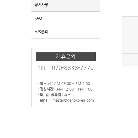
공지사항
FAQ
A/S문의
제휴문의
070-8838-7770
TEL
· 월 ~ 금 :
AM 09:00 ~ PM 4:00
· 점심시간 :
AM 12:00 ~ PM 1:00
· 토, 일, 공휴일 :
휴무
· email :
master@genokorea.com