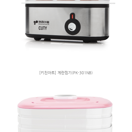
[키친아트] 계란찜기(PK-301NB)