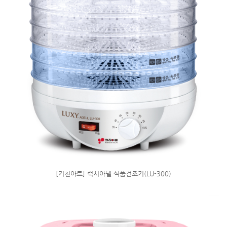
[키친아트] 럭시아델 식품건조기(LU-300)