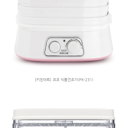
[키친아트] 코코 식품건조기(PK-231)