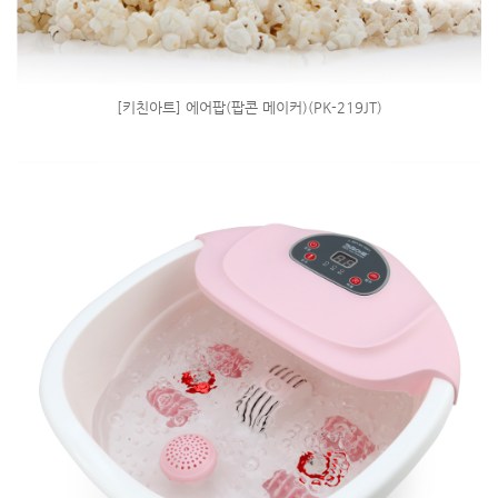
[키친아트] 에어팝(팝콘 메이커)(PK-219JT)