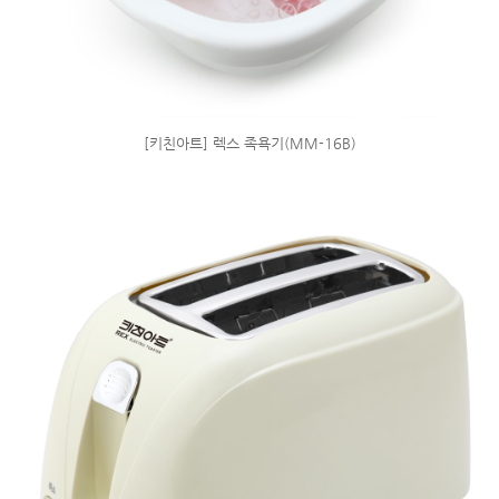
[키친아트] 렉스 족욕기(MM-16B)