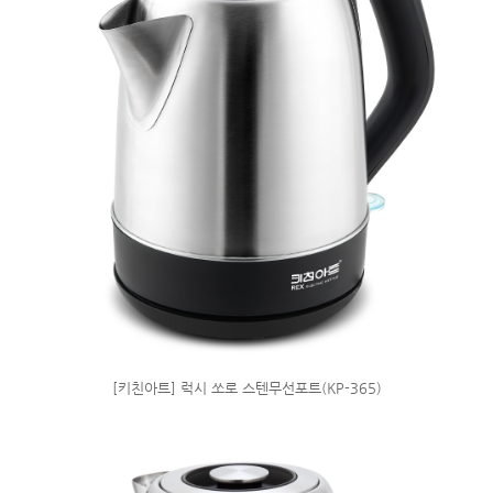
[키친아트] 럭시 쏘로 스텐무선포트(KP-365)