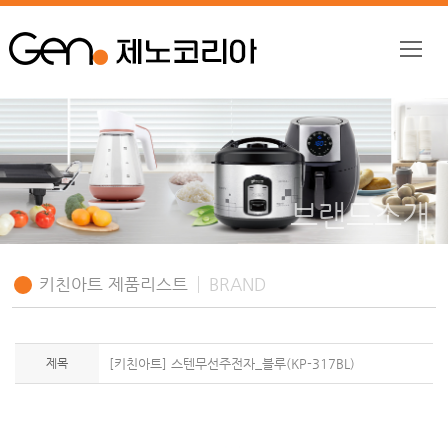
브랜드소개
키친아트 제품리스트
BRAND
제목
[키친아트] 스텐무선주전자_블루(KP-317BL)