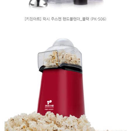
[키친아트] 럭시 주스엔 핸드블렌더_블랙 (PK-506)