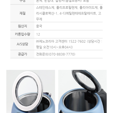
구성
본체, 받침대, 설명서(품질보증서) 포함
스테인레스제, 폴리프로필렌제, 폴리아미드제, 폴
재질
리시클로헥산-1, 4-디메틸렌테레프탈레이트, 고
무제
원산지
중국
카톤입수량
12
㈜제노코리아 고객센터 1522-7602 (상담시간 :
A/S상담
평일 오전10시~오후04시)
공급가
전화문의(070-8838-7770)