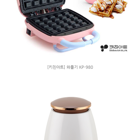
[키친아트] 와플기 KP-980