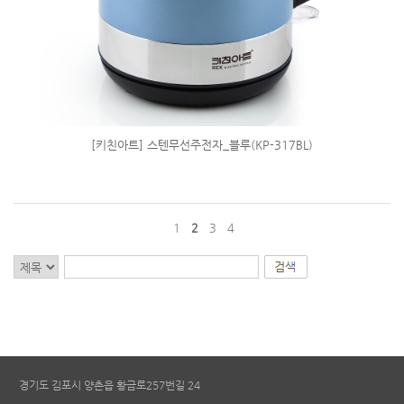
[키친아트] 스텐무선주전자_블루(KP-317BL)
1
2
3
4
경기도 김포시 양촌읍 황금로257번길 24