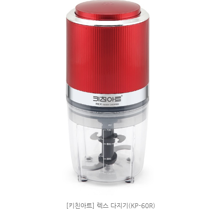
[키친아트] 렉스 다지기(KP-60R)