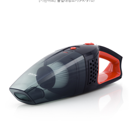
[키친아트] 물걸래청소기(PK-910)