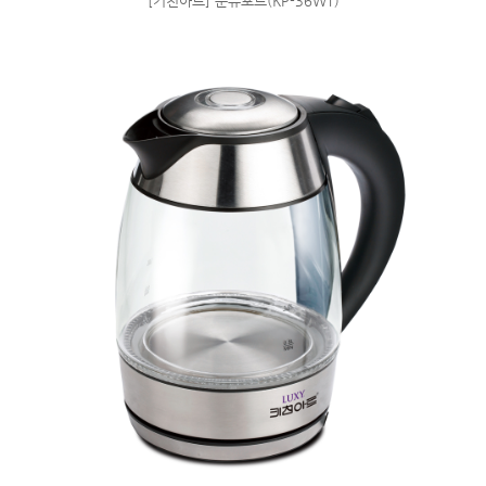
[키친아트] 분유포트(KP-36WT)