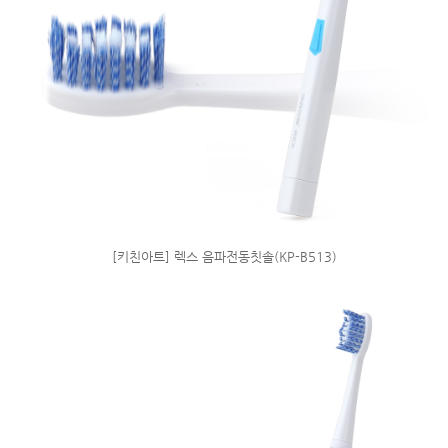
[키친아트] 렉스 음파전동칫솔(KP-B513)