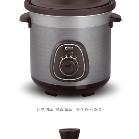
[키친아트] 렉스 슬로우쿠커(KP-2060)