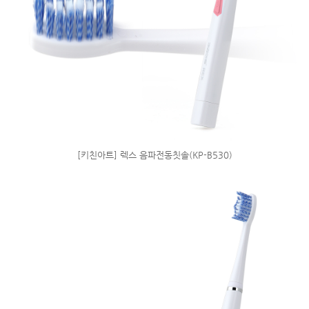
[키친아트] 렉스 음파전동칫솔(KP-B530)