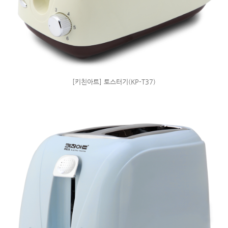
[키친아트] 토스터기(KP-T37)