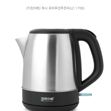
[키친아트] 럭시 유리무선주전자(LC-1700)