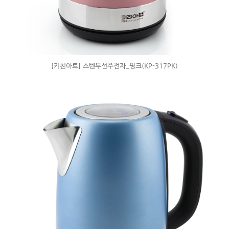
[키친아트] 스텐무선주전자_핑크(KP-317PK)