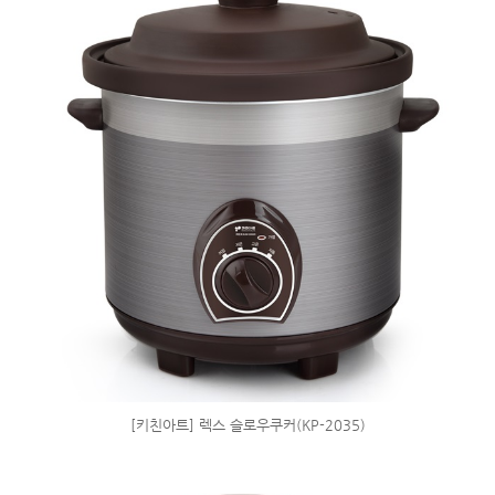
[키친아트] 렉스 슬로우쿠커(KP-2035)