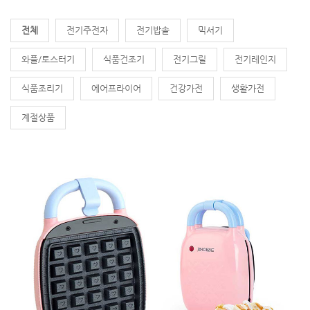
전체
전기주전자
전기밥솥
믹서기
와플/토스터기
식품건조기
전기그릴
전기레인지
식품조리기
에어프라이어
건강가전
생활가전
계절상품