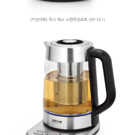
[키친아트] 럭시 테스 스텐무선포트 (KP-351)