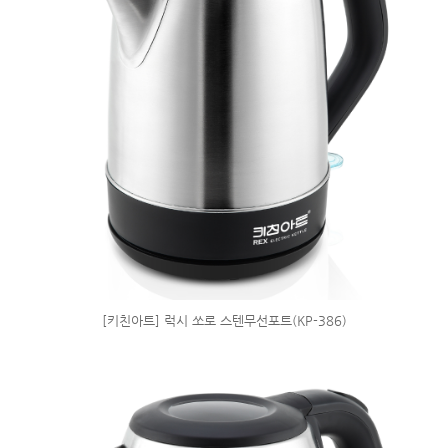
[키친아트] 럭시 쏘로 스텐무선포트(KP-386)