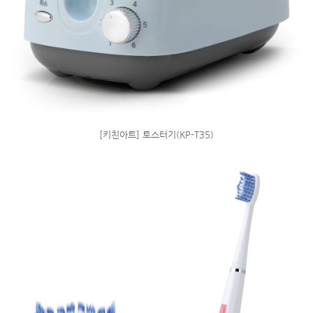
[키친아트] 토스터기(KP-T35)