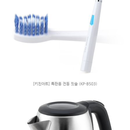
[키친아트] 특판용 전동 칫솔 (KP-B503)