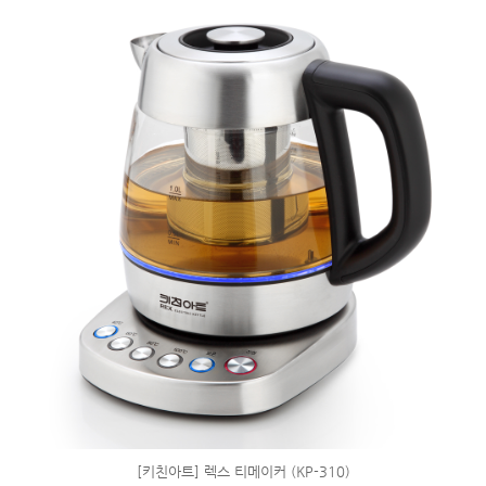
[키친아트] 렉스 티메이커 (KP-310)