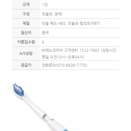
규격
1단
구성
칫솔모, 본체
재질
칫솔 헤드-ABS, 칫솔모-합성모(PBT)
원산지
중국
카톤입수량
6
㈜제노코리아 고객센터 1522-7602 (상담시간 :
A/S상담
평일 오전10시~오후04시)
공급가
전화문의(070-8838-7770)