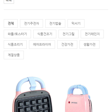
전체
전기주전자
전기밥솥
믹서기
와플/토스터기
식품건조기
전기그릴
전기레인지
식품조리기
에어프라이어
건강가전
생활가전
계절상품