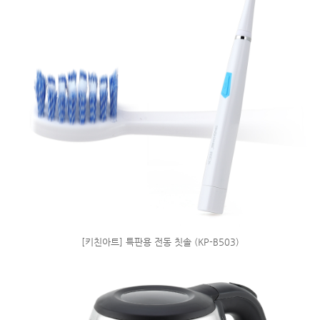
[키친아트] 특판용 전동 칫솔 (KP-B503)