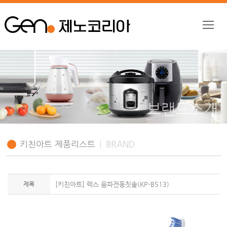
브랜드소개
키친아트 제품리스트
BRAND
제목
[키친아트] 렉스 음파전동칫솔(KP-B513)