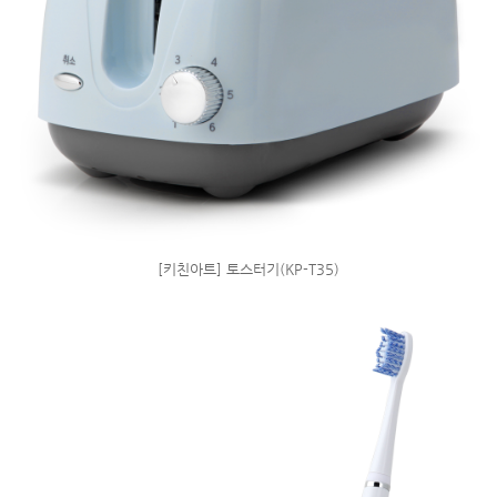
[키친아트] 토스터기(KP-T35)