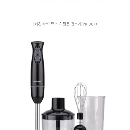
[키친아트] 렉스 차량용 청소기(PK-901)