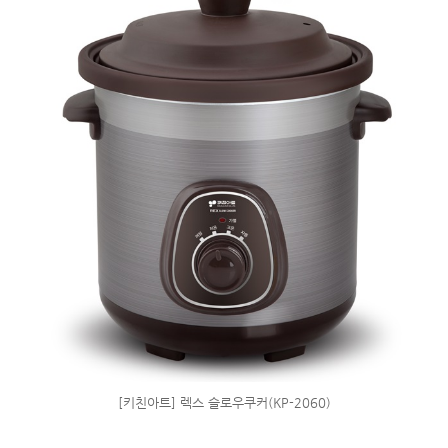
[키친아트] 렉스 슬로우쿠커(KP-2060)