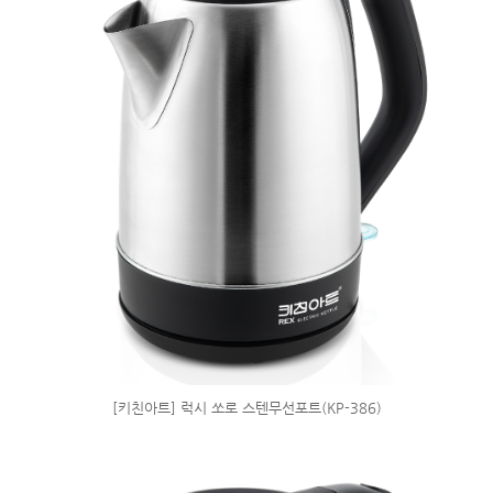
[키친아트] 럭시 쏘로 스텐무선포트(KP-386)