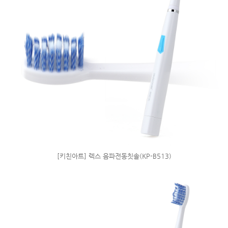
[키친아트] 렉스 음파전동칫솔(KP-B513)