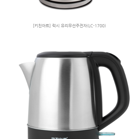
[키친아트] 럭시 유리무선주전자(LC-1700)