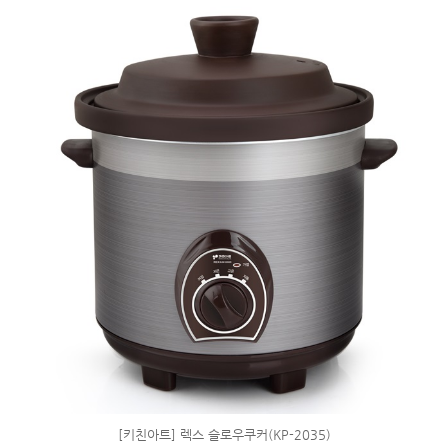
[키친아트] 렉스 슬로우쿠커(KP-2035)