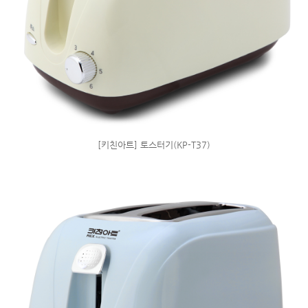
[키친아트] 토스터기(KP-T37)