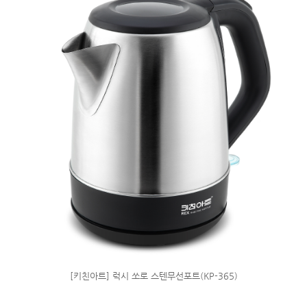
[키친아트] 럭시 쏘로 스텐무선포트(KP-365)