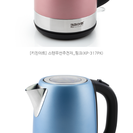
[키친아트] 스텐무선주전자_핑크(KP-317PK)