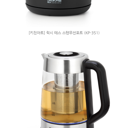
[키친아트] 럭시 테스 스텐무선포트 (KP-351)