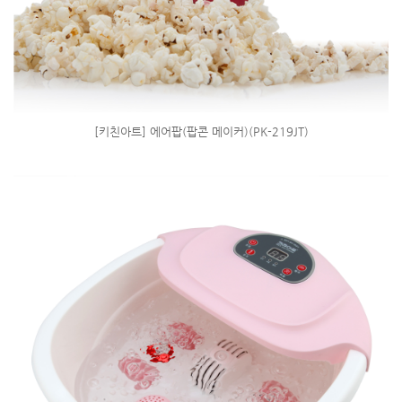
[키친아트] 에어팝(팝콘 메이커)(PK-219JT)