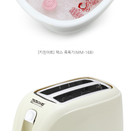
[키친아트] 렉스 족욕기(MM-16B)