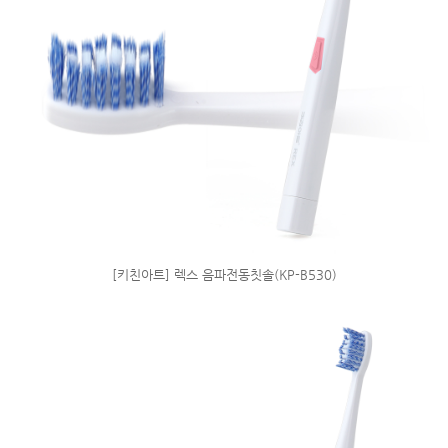
[키친아트] 렉스 음파전동칫솔(KP-B530)