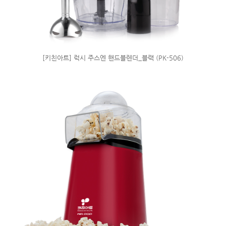
[키친아트] 럭시 주스엔 핸드블렌더_블랙 (PK-506)