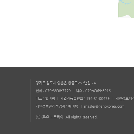
경기도 김포시 양촌읍 황금로257번길 24
전화 : 070-8838-7770
팩스 : 070-4369-6916
|
대표 : 황미령
사업자등록번호 : 196-81-00479
개인정보처
|
|
개인정보관리책임자 : 황미령
master@genokorea.com
|
(C) (주)제노코리아. All Rights Reserved.